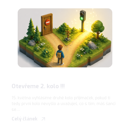
Otevřeme 2. kolo !!!
15. května vyhlásíme druhé kolo přijímaček, pokud ti
tedy první kolo nevyšlo a uvažuješ, co s tím, máš šanci
se…
Celý článek