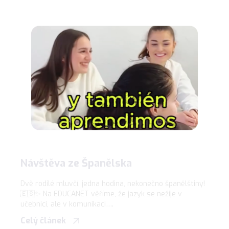
Návštěva ze Španělska
Dvě rodilé mluvčí, jedna hodina, nekonečno španělštiny!
🇪🇸✨ Na EDUCANET věříme, že jazyk se nežije v
učebnici, ale v komunikaci….
Celý článek