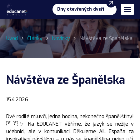
Dny otevřených dveří
Naše programy
Úvod
Články
Novinky
Návštěva ze Španělska
Gymnázium
O škole
Business & management
Proč EDUCAnet?
Pro uchazeče
Úspěchy
Přijímací řízení a přestupy
Kontakt
Pro žáky a rodiče
Příprava na přijímací zkoušky
Návštěva ze Španělska
Tým školy
Školné
Školní jídelna
Dny otevřených dveří
15.4.2026
První ročník – info
Individuální schůzka
Dvě rodilé mluvčí, jedna hodina, nekonečno španělštiny!
🇪🇸✨ Na EDUCANET věříme, že jazyk se nežije v
učebnici, ale v komunikaci. Děkujeme AIL España za
inspirativní návštěvu – u nás se španělština nejen učí,