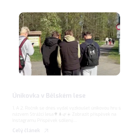
Únikovka v Bělském lese
1. A 2. Ročník se dnes vydal vyzkoušet únikovou hru s
názvem Strážci lesa🌳🌲🌿☀️ Zobrazit příspěvek na
Instagramu Příspěvek sdílený…
Celý článek