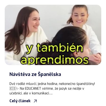
Návštěva ze Španělska
Dvě rodilé mluvčí, jedna hodina, nekonečno španělštiny!
🇪🇸✨ Na EDUCANET věříme, že jazyk se nežije v
učebnici, ale v komunikaci….
Celý článek