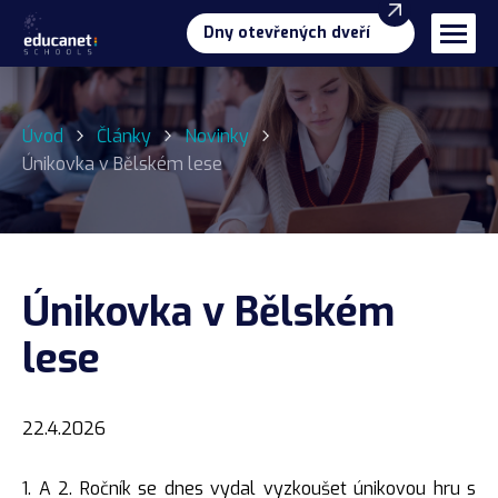
Dny otevřených dveří
Naše programy
Úvod
Články
Novinky
Gymnázium
O škole
Únikovka v Bělském lese
Business & management
Proč EDUCAnet?
Pro uchazeče
Úspěchy
Přijímací řízení a přestupy
Kontakt
Pro žáky a rodiče
Příprava na přijímací zkoušky
Únikovka v Bělském
Tým školy
Školné
Školní jídelna
lese
Dny otevřených dveří
První ročník – info
Individuální schůzka
22.4.2026
1. A 2. Ročník se dnes vydal vyzkoušet únikovou hru s