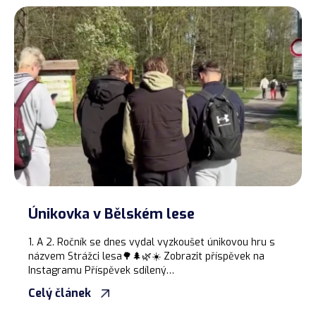
Únikovka v Bělském lese
1. A 2. Ročník se dnes vydal vyzkoušet únikovou hru s
názvem Strážci lesa🌳🌲🌿☀️ Zobrazit příspěvek na
Instagramu Příspěvek sdílený…
Celý článek